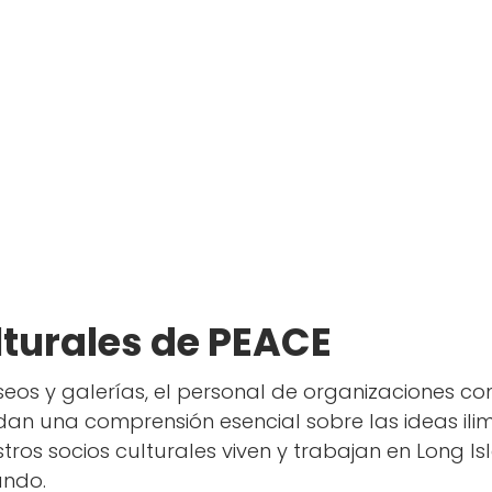
ALEXA TOYAS
ENL Teacher
Alum
lturales de PEACE
seos y galerías, el personal de organizaciones co
ndan una comprensión esencial sobre las ideas il
tros socios culturales viven y trabajan en Long 
undo.