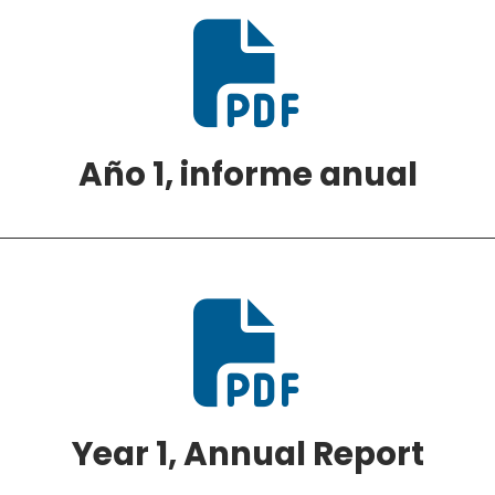

Año 1, informe anual

Year 1, Annual Report